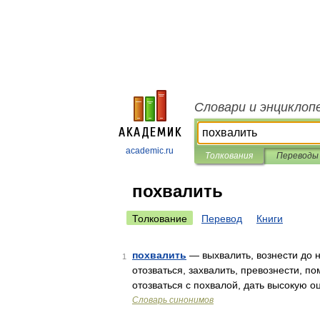
Словари и энциклоп
academic.ru
Толкования
Переводы
похвалить
Толкование
Перевод
Книги
похвалить
— выхвалить, вознести до н
1
отозваться, захвалить, превознести, п
отозваться с похвалой, дать высокую о
Словарь синонимов