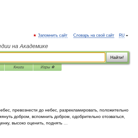
Запомнить сайт
Словарь на свой сайт
RU
едии на Академике
Найти!
Книги
Игры ⚽
ебес, превознести до небес, разрекламировать, положительно
омянуть добром, вспомнить добром, одобрительно отозваться,
ценку, высоко оценить, поднять …