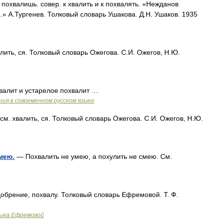
хвалишь. совер. к хвалить и к похвалять. «Нежданов
» А.Тургенев. Толковый словарь Ушакова. Д.Н. Ушаков. 1935
ть, ся. Толковый словарь Ожегова. С.И. Ожегов, Н.Ю.
валит и устарелое похвалит …
ия в современном русском языке
. хвалить, ся. Толковый словарь Ожегова. С.И. Ожегов, Н.Ю.
мею.
— Похвалить не умею, а похулить не смею. См.
добрение, похвалу. Толковый словарь Ефремовой. Т. Ф.
зыка Ефремовой