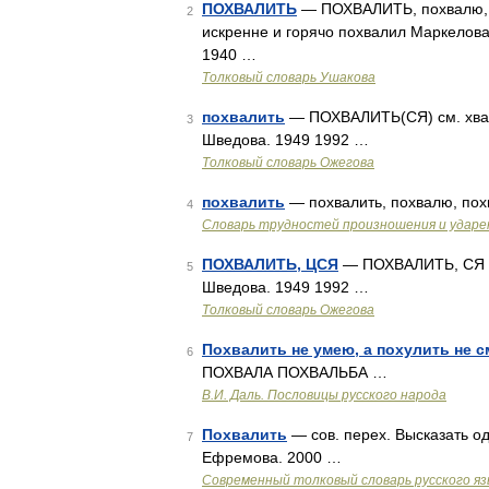
ПОХВАЛИТЬ
— ПОХВАЛИТЬ, похвалю, по
2
искренне и горячо похвалил Маркелова.
1940 …
Толковый словарь Ушакова
похвалить
— ПОХВАЛИТЬ(СЯ) см. хвали
3
Шведова. 1949 1992 …
Толковый словарь Ожегова
похвалить
— похвалить, похвалю, пох
4
Словарь трудностей произношения и ударен
ПОХВАЛИТЬ, ЦСЯ
— ПОХВАЛИТЬ, СЯ см
5
Шведова. 1949 1992 …
Толковый словарь Ожегова
Похвалить не умею, а похулить не с
6
ПОХВАЛА ПОХВАЛЬБА …
В.И. Даль. Пословицы русского народа
Похвалить
— сов. перех. Высказать о
7
Ефремова. 2000 …
Современный толковый словарь русского я