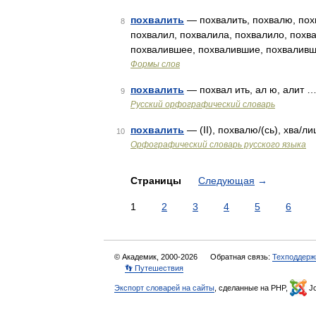
похвалить
— похвалить, похвалю, похв
8
похвалил, похвалила, похвалило, похв
похвалившее, похвалившие, похваливш
Формы слов
похвалить
— похвал ить, ал ю, алит 
9
Русский орфографический словарь
похвалить
— (II), похвалю/(сь), хва/ли
10
Орфографический словарь русского языка
Страницы
Следующая
→
1
2
3
4
5
6
© Академик, 2000-2026
Обратная связь:
Техподдерж
👣 Путешествия
Экспорт словарей на сайты
, сделанные на PHP,
Jo