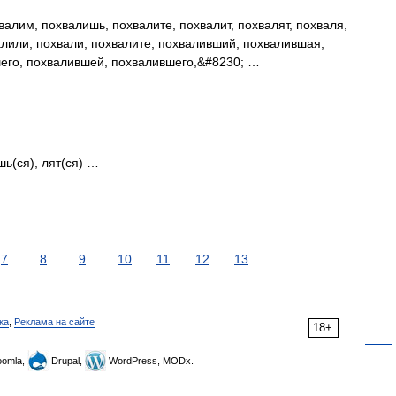
алим, похвалишь, похвалите, похвалит, похвалят, похваля,
алили, похвали, похвалите, похваливший, похвалившая,
его, похвалившей, похвалившего,&#8230; …
…
шь(ся), лят(ся) …
7
8
9
10
11
12
13
ка
,
Реклама на сайте
18+
omla,
Drupal,
WordPress, MODx.